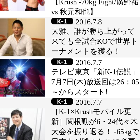
【Krush -70kg Fight/廣野祐
vs 秋元和也】
2016.7.8
大雅、誰が勝ち上がって
来ても全試合KOで世界ト
ーナメントを獲る！
2016.7.7
テレビ東京「新K-1伝説」
7月7日(木)放送回は26：05
～からスタート!
2016.7.7
［K-1×Krushモバイル更
新］関根勤が6・24代々木
大会を振り返る！ -65kgで