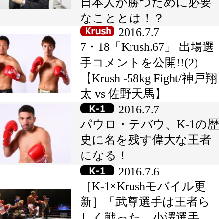
日本人が勝つために必要
なこととは！？
2016.7.7
7・18「Krush.67」 出場選
手コメントを公開!!(2)
【Krush -58kg Fight/神戸翔
太 vs 佐野天馬】
2016.7.7
パウロ・テバウ、K-1の歴
史に名を残す偉大な王者
になる！
2016.7.6
［K-1×Krushモバイル更
新］「武尊選手は王者ら
しく戦った。小澤選手