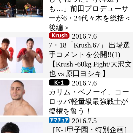
も…」前田プロデューサ
ーが6・24代々木を総括＜
後編＞
2016.7.6
7・18「Krush.67」 出場選
手コメントを公開!!(1)
【Krush -60kg Fight/大沢文
也 vs 原田ヨシキ】
2016.7.6
カリム・ベノーイ、ヨー
ロッパ軽量級最強戦士が
復権を誓う！
2016.7.5
［K-1甲子園・特別企画］