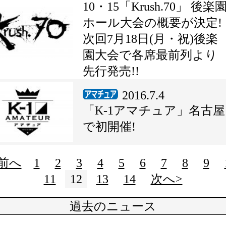
10・15「Krush.70」 後楽
ホール大会の概要が決定!
次回7月18日(月・祝)後楽
園大会で各席最前列より
先行発売!!
2016.7.4
「K-1アマチュア」名古屋
で初開催!
<前へ
1
2
3
4
5
6
7
8
9
11
12
13
14
次へ>
過去のニュース