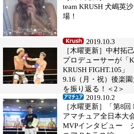
team KRUSH 犬嶋英
場！
2019.10.3
［木曜更新］中村拓己K
プロデューサーが「K-
KRUSH FIGHT.105」
9.16（月・祝）後楽
を振り返る！＜2＞
2019.10.2
［水曜更新］「第8回 K
アマチュア全日本大
MVPインタビュー 