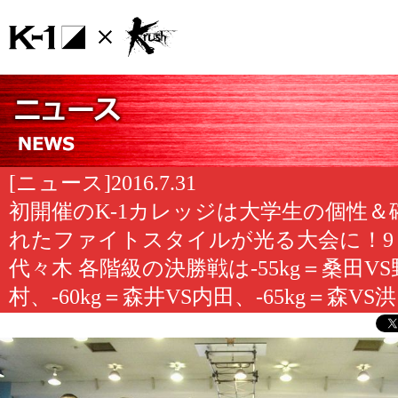
[ニュース]2016.7.31
初開催のK-1カレッジは大学生の個性＆
れたファイトスタイルが光る大会に！9・
代々木 各階級の決勝戦は-55kg＝桑田VS
村、-60kg＝森井VS内田、-65kg＝森VS洪