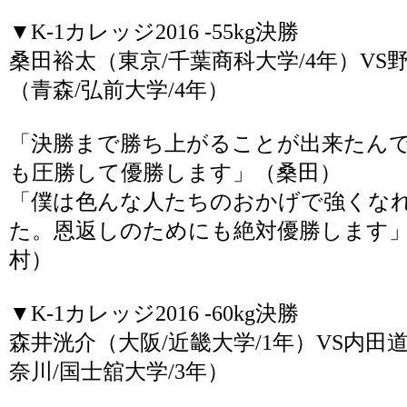
▼K-1カレッジ2016 -55kg決勝
桑田裕太（東京/千葉商科大学/4年）VS
（青森/弘前大学/4年）
「決勝まで勝ち上がることが出来たん
も圧勝して優勝します」（桑田）
「僕は色んな人たちのおかげで強くな
た。恩返しのためにも絶対優勝します
村）
▼K-1カレッジ2016 -60kg決勝
森井洸介（大阪/近畿大学/1年）VS内田
奈川/国士舘大学/3年）