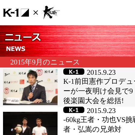
2015年9月のニュース
2015.9.23
K-1前田憲作プロデ
ーが一夜明け会見で9・
後楽園大会を総括!
2015.9.23
-60kg王者・功也VS挑
者・弘嵩の兄弟対